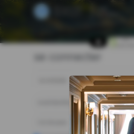
opéré
28-31 janvier 2027
Marseille, France
par
bnetwork
éco-
responsab
se connecter
se connecter
créer mon compte
email/identifiant
mot de passe