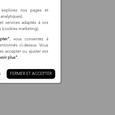
explorez nos pages et
analytiques).
t services adaptés à vos
ts (cookies marketing).
pter"
, vous consentez à
mentionnés ci-dessus. Vous
s accepter ou ajuster vos
voir plus"
.
s
FERMER ET ACCEPTER