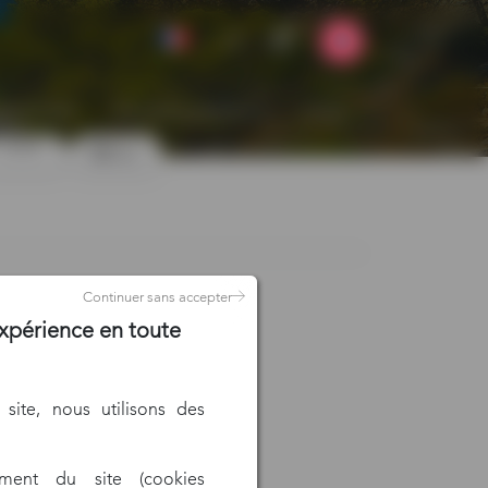
les de vente
informations pratiques
contact
€ tarifs
filtres
Continuer sans accepter
xpérience en toute
site, nous utilisons des
ment du site (cookies