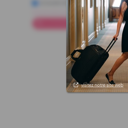
se souvenir de moi
mot de passe oublié
se connecter
)
visitez notre site web